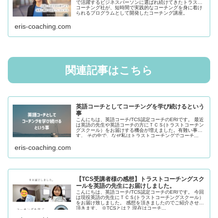
で活躍するビジネスパーソンに選ばれ続けてきたトラスト
コーチング社が、短時間で実践的なコーチングを身に着け
られるプログラムとして開発したコーチング講座。
eris-coaching.com
関連記事はこちら
英語コーチとしてコーチングを学び続けるという
事
こんにちは、英語コーチ/TCS認定コーチのERIです。 最近
は英語の先生や英語コーチの方にＴＣＳ(トラストコーチン
グスクール）をお届けする機会が増えました。有難い事で
す。 その中で、なぜ私はトラストコーチングでコーチ...
eris-coaching.com
【TCS受講者様の感想】トラストコーチングスク
ールを英語の先生にお届けしました。
こんにちは、英語コーチ/TCS認定コーチのERIです。 今回
は現役英語の先生にＴＣＳ(トラストコーチングスクール）
をお届け致しました。 感想を頂きましたのでご紹介させて
頂きます。 ※TCSとは？ 現在はコーチ...