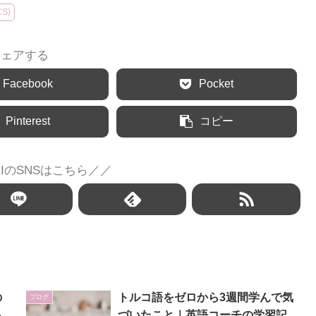
S)
シェアする
Facebook
Pocket
Pinterest
コピー
IのSNSはこちら／／
の
トルコ語をゼロから3週間学んで気
ブログ
っ
づいたこと｜英語コーチの学習記